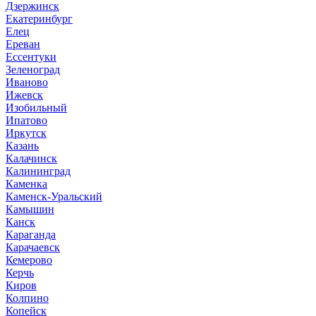
Дзержинск
Екатеринбург
Елец
Ереван
Ессентуки
Зеленоград
Иваново
Ижевск
Изобильный
Ипатово
Иркутск
Казань
Калачинск
Калининград
Каменка
Каменск-Уральский
Камышин
Канск
Караганда
Карачаевск
Кемерово
Керчь
Киров
Колпино
Копейск