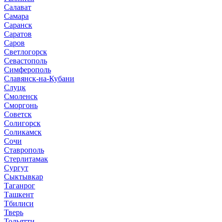
Салават
Самара
Саранск
Саратов
Саров
Светлогорск
Севастополь
Симферополь
Славянск-на-Кубани
Слуцк
Смоленск
Сморгонь
Советск
Солигорск
Соликамск
Сочи
Ставрополь
Стерлитамак
Сургут
Сыктывкар
Таганрог
Ташкент
Тбилиси
Тверь
Тольятти