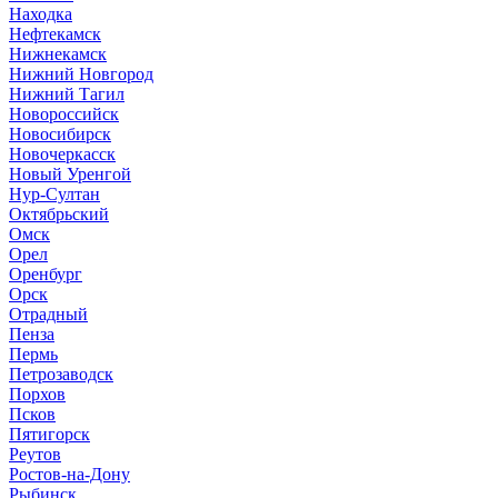
Находка
Нефтекамск
Нижнекамск
Нижний Новгород
Нижний Тагил
Новороссийск
Новосибирск
Новочеркасск
Новый Уренгой
Нур-Султан
Октябрьский
Омск
Орел
Оренбург
Орск
Отрадный
Пенза
Пермь
Петрозаводск
Порхов
Псков
Пятигорск
Реутов
Ростов-на-Дону
Рыбинск