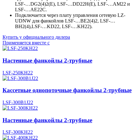
LSF‑…DG2(4)2(E), LSF‑…DD22H(E), LSF‑…AM22 и
LSF-…AE22С.
Подключается через плату управления сетевую LZ-
UDNW для фанкойлов LSF‑…BE2(4)2, LSF-…
BH2(4),LSF-…KD22, LSF-…KH22).
Купить у официального дилера
Применяется вместе с
Настенные фанкойлы 2-трубные
LSF-250KH22
Кассетные однопоточные фанкойлы 2-трубные
LSF-300B1J22
Настенные фанкойлы 2-трубные
LSF-300KH22