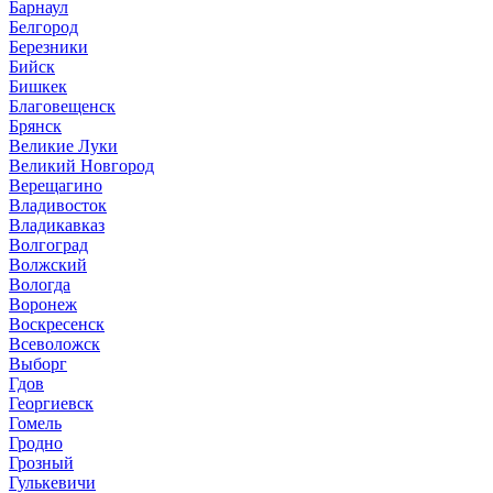
Барнаул
Белгород
Березники
Бийск
Бишкек
Благовещенск
Брянск
Великие Луки
Великий Новгород
Верещагино
Владивосток
Владикавказ
Волгоград
Волжский
Вологда
Воронеж
Воскресенск
Всеволожск
Выборг
Гдов
Георгиевск
Гомель
Гродно
Грозный
Гулькевичи