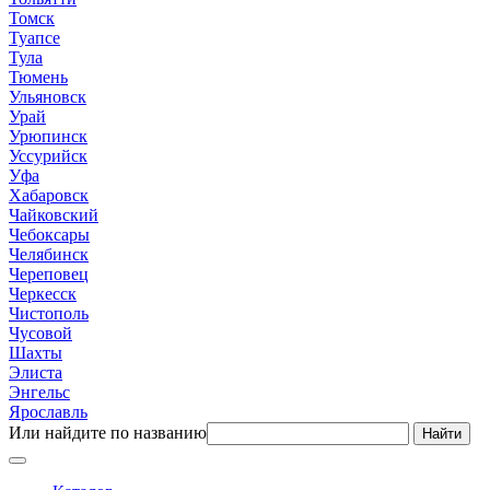
Томск
Туапсе
Тула
Тюмень
Ульяновск
Урай
Урюпинск
Уссурийск
Уфа
Хабаровск
Чайковский
Чебоксары
Челябинск
Череповец
Черкесск
Чистополь
Чусовой
Шахты
Элиста
Энгельс
Ярославль
Или найдите по названию