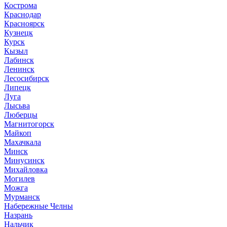
Кострома
Краснодар
Красноярск
Кузнецк
Курск
Кызыл
Лабинск
Ленинск
Лесосибирск
Липецк
Луга
Лысьва
Люберцы
Магнитогорск
Майкоп
Махачкала
Минск
Минусинск
Михайловка
Могилев
Можга
Мурманск
Набережные Челны
Назрань
Нальчик