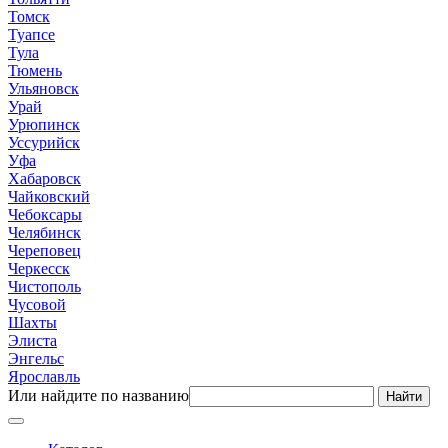
Томск
Туапсе
Тула
Тюмень
Ульяновск
Урай
Урюпинск
Уссурийск
Уфа
Хабаровск
Чайковский
Чебоксары
Челябинск
Череповец
Черкесск
Чистополь
Чусовой
Шахты
Элиста
Энгельс
Ярославль
Или найдите по названию