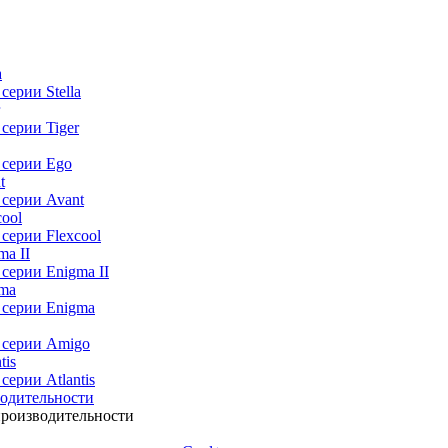
 серии
Stella
 серии
Tiger
 серии
Ego
 серии
Avant
 серии
Flexcool
 серии
Enigma II
 серии
Enigma
 серии
Amigo
 серии
Atlantis
водительности
производительности