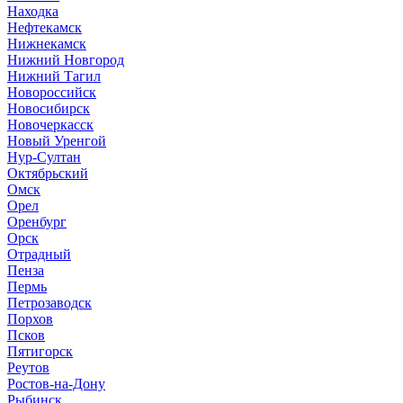
Находка
Нефтекамск
Нижнекамск
Нижний Новгород
Нижний Тагил
Новороссийск
Новосибирск
Новочеркасск
Новый Уренгой
Нур-Султан
Октябрьский
Омск
Орел
Оренбург
Орск
Отрадный
Пенза
Пермь
Петрозаводск
Порхов
Псков
Пятигорск
Реутов
Ростов-на-Дону
Рыбинск