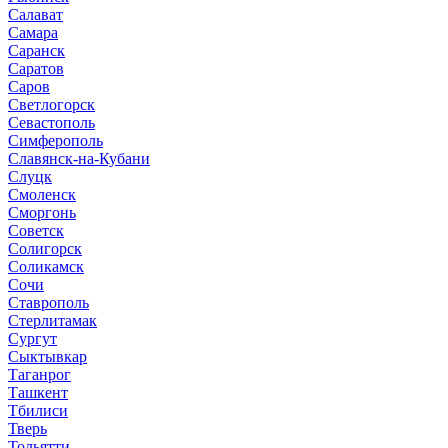
Салават
Самара
Саранск
Саратов
Саров
Светлогорск
Севастополь
Симферополь
Славянск-на-Кубани
Слуцк
Смоленск
Сморгонь
Советск
Солигорск
Соликамск
Сочи
Ставрополь
Стерлитамак
Сургут
Сыктывкар
Таганрог
Ташкент
Тбилиси
Тверь
Тольятти