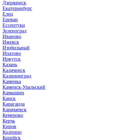
Дзержинск
Екатеринбург
Елец
Ереван
Ессентуки
Зеленоград
Иваново
Ижевск
Изобильный
Ипатово
Иркутск
Казань
Калачинск
Калининград
Каменка
Каменск-Уральский
Камышин
Канск
Караганда
Карачаевск
Кемерово
Керчь
Киров
Колпино
Копейск