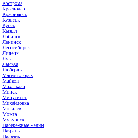
Кострома
Краснодар
Красноярск
Кузнецк
Курск
Кызыл
Лабинск
Ленинск
Лесосибирск
Липецк
Луга
Лысьва
Люберцы
Магнитогорск
Майкоп
Махачкала
Минск
Минусинск
Михайловка
Могилев
Можга
Мурманск
Набережные Челны
Назрань
Нальчик