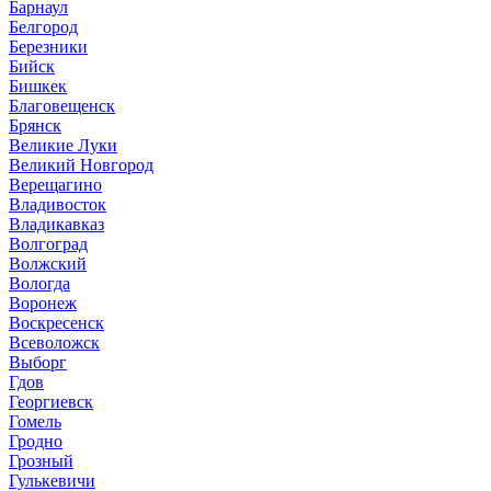
Барнаул
Белгород
Березники
Бийск
Бишкек
Благовещенск
Брянск
Великие Луки
Великий Новгород
Верещагино
Владивосток
Владикавказ
Волгоград
Волжский
Вологда
Воронеж
Воскресенск
Всеволожск
Выборг
Гдов
Георгиевск
Гомель
Гродно
Грозный
Гулькевичи