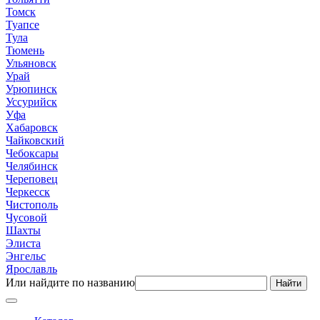
Томск
Туапсе
Тула
Тюмень
Ульяновск
Урай
Урюпинск
Уссурийск
Уфа
Хабаровск
Чайковский
Чебоксары
Челябинск
Череповец
Черкесск
Чистополь
Чусовой
Шахты
Элиста
Энгельс
Ярославль
Или найдите по названию