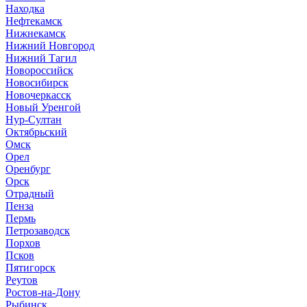
Находка
Нефтекамск
Нижнекамск
Нижний Новгород
Нижний Тагил
Новороссийск
Новосибирск
Новочеркасск
Новый Уренгой
Нур-Султан
Октябрьский
Омск
Орел
Оренбург
Орск
Отрадный
Пенза
Пермь
Петрозаводск
Порхов
Псков
Пятигорск
Реутов
Ростов-на-Дону
Рыбинск