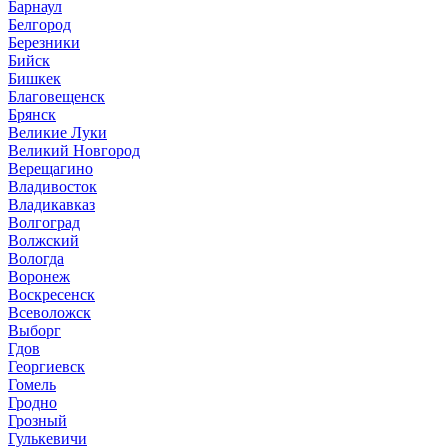
Барнаул
Белгород
Березники
Бийск
Бишкек
Благовещенск
Брянск
Великие Луки
Великий Новгород
Верещагино
Владивосток
Владикавказ
Волгоград
Волжский
Вологда
Воронеж
Воскресенск
Всеволожск
Выборг
Гдов
Георгиевск
Гомель
Гродно
Грозный
Гулькевичи