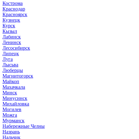
Кострома
Краснодар
Красноярск
Кузнецк
Курск
Кызыл
Лабинск
Ленинск
Лесосибирск
Липецк
Луга
Лысьва
Люберцы
Магнитогорск
Майкоп
Махачкала
Минск
Минусинск
Михайловка
Могилев
Можга
Мурманск
Набережные Челны
Назрань
Нальчик