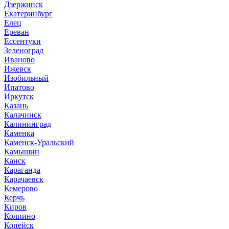
Дзержинск
Екатеринбург
Елец
Ереван
Ессентуки
Зеленоград
Иваново
Ижевск
Изобильный
Ипатово
Иркутск
Казань
Калачинск
Калининград
Каменка
Каменск-Уральский
Камышин
Канск
Караганда
Карачаевск
Кемерово
Керчь
Киров
Колпино
Копейск