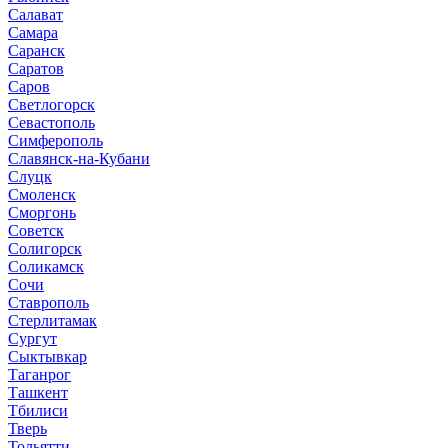
Салават
Самара
Саранск
Саратов
Саров
Светлогорск
Севастополь
Симферополь
Славянск-на-Кубани
Слуцк
Смоленск
Сморгонь
Советск
Солигорск
Соликамск
Сочи
Ставрополь
Стерлитамак
Сургут
Сыктывкар
Таганрог
Ташкент
Тбилиси
Тверь
Тольятти