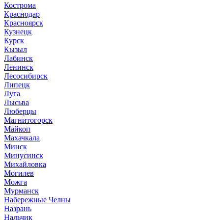
Кострома
Краснодар
Красноярск
Кузнецк
Курск
Кызыл
Лабинск
Ленинск
Лесосибирск
Липецк
Луга
Лысьва
Люберцы
Магнитогорск
Майкоп
Махачкала
Минск
Минусинск
Михайловка
Могилев
Можга
Мурманск
Набережные Челны
Назрань
Нальчик