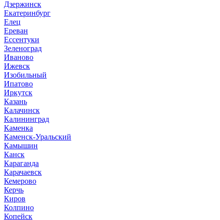
Дзержинск
Екатеринбург
Елец
Ереван
Ессентуки
Зеленоград
Иваново
Ижевск
Изобильный
Ипатово
Иркутск
Казань
Калачинск
Калининград
Каменка
Каменск-Уральский
Камышин
Канск
Караганда
Карачаевск
Кемерово
Керчь
Киров
Колпино
Копейск