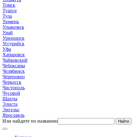
Томск
Туапсе
Тула
Тюмень
Ульяновск
Урай
Урюпинск
Уссурийск
Уфа
Хабаровск
Чайковский
Чебоксары
Челябинск
Череповец
Черкесск
Чистополь
Чусовой
Шахты
Элиста
Энгельс
Ярославль
Или найдите по названию