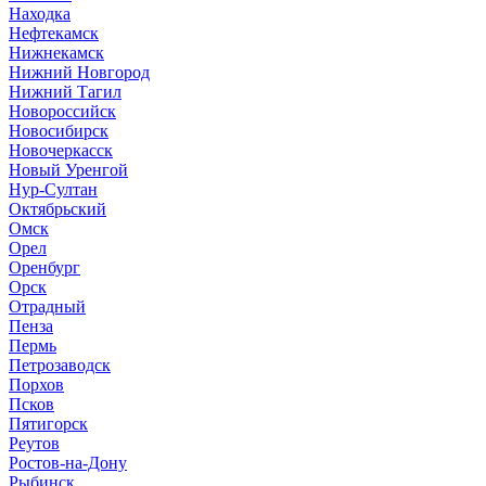
Находка
Нефтекамск
Нижнекамск
Нижний Новгород
Нижний Тагил
Новороссийск
Новосибирск
Новочеркасск
Новый Уренгой
Нур-Султан
Октябрьский
Омск
Орел
Оренбург
Орск
Отрадный
Пенза
Пермь
Петрозаводск
Порхов
Псков
Пятигорск
Реутов
Ростов-на-Дону
Рыбинск