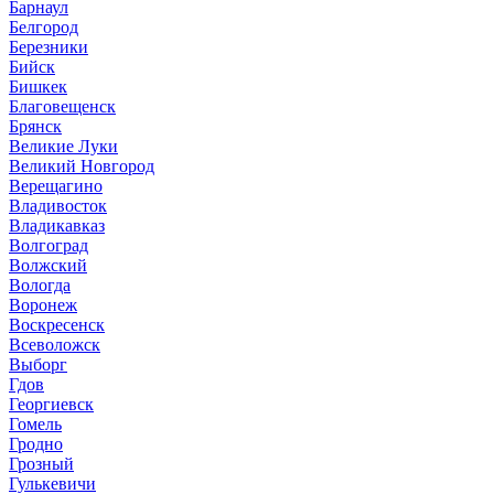
Барнаул
Белгород
Березники
Бийск
Бишкек
Благовещенск
Брянск
Великие Луки
Великий Новгород
Верещагино
Владивосток
Владикавказ
Волгоград
Волжский
Вологда
Воронеж
Воскресенск
Всеволожск
Выборг
Гдов
Георгиевск
Гомель
Гродно
Грозный
Гулькевичи