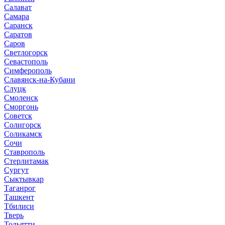
Салават
Самара
Саранск
Саратов
Саров
Светлогорск
Севастополь
Симферополь
Славянск-на-Кубани
Слуцк
Смоленск
Сморгонь
Советск
Солигорск
Соликамск
Сочи
Ставрополь
Стерлитамак
Сургут
Сыктывкар
Таганрог
Ташкент
Тбилиси
Тверь
Тольятти