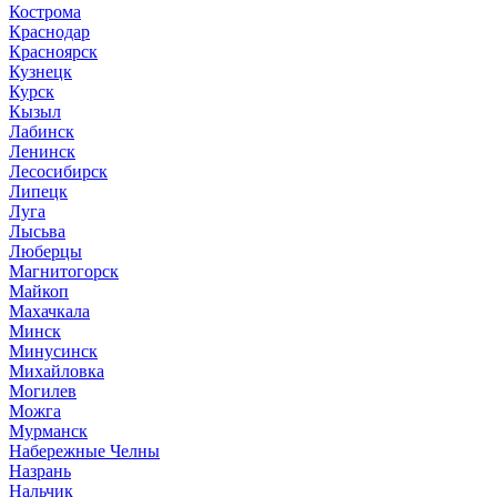
Кострома
Краснодар
Красноярск
Кузнецк
Курск
Кызыл
Лабинск
Ленинск
Лесосибирск
Липецк
Луга
Лысьва
Люберцы
Магнитогорск
Майкоп
Махачкала
Минск
Минусинск
Михайловка
Могилев
Можга
Мурманск
Набережные Челны
Назрань
Нальчик