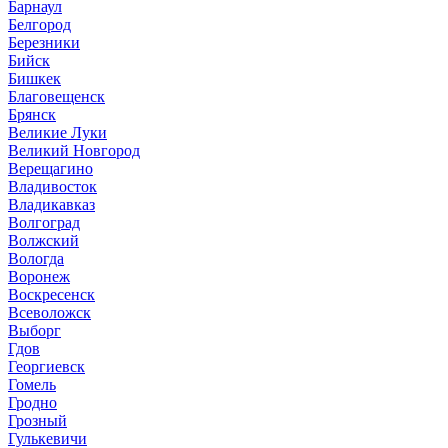
Барнаул
Белгород
Березники
Бийск
Бишкек
Благовещенск
Брянск
Великие Луки
Великий Новгород
Верещагино
Владивосток
Владикавказ
Волгоград
Волжский
Вологда
Воронеж
Воскресенск
Всеволожск
Выборг
Гдов
Георгиевск
Гомель
Гродно
Грозный
Гулькевичи