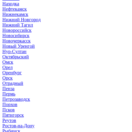
Находка
Нефтекамск
Нижнекамск
Нижний Новгород
Нижний Тагил
Новороссийск
Новосибирск
Новочеркасск
Новый Уренгой
Нур-Султан
Октябрьский
Омск
Орел
Оренбург
Орск
Отрадный
Пенза
Пермь
Петрозаводск
Порхов
Псков
Пятигорск
Реутов
Ростов-на-Дону
Рыбинск