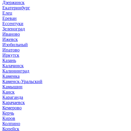
Дзержинск
Екатеринбург
Елец
Ереван
Ессентуки
Зеленоград
Иваново
Ижевск
Изобильный
Ипатово
Иркутск
Казань
Калачинск
Калининград
Каменка
Каменск-Уральский
Камышин
Канск
Караганда
Карачаевск
Кемерово
Керчь
Киров
Колпино
Копейск