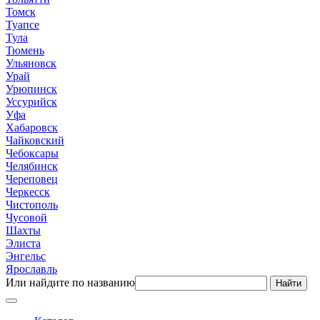
Томск
Туапсе
Тула
Тюмень
Ульяновск
Урай
Урюпинск
Уссурийск
Уфа
Хабаровск
Чайковский
Чебоксары
Челябинск
Череповец
Черкесск
Чистополь
Чусовой
Шахты
Элиста
Энгельс
Ярославль
Или найдите по названию