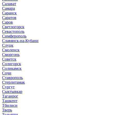
Салават
Самара
Саранск
Саратов
Саров
Светлогорск
Севастополь
Симферополь
Славянск-на-Кубани
Слуцк
Смоленск
Сморгонь
Советск
Солигорск
Соликамск
Сочи
Ставрополь
Стерлитамак
Сургут
Сыктывкар
Таганрог
Ташкент
Тбилиси
Тверь
Тольятти