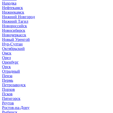
Находка
Нефтекамск
Нижнекамск
Нижний Новгород
Нижний Тагил
Новороссийск
Новосибирск
Новочеркасск
Новый Уренгой
Нур-Султан
Октябрьский
Омск
Орел
Оренбург
Орск
Отрадный
Пенза
Пермь
Петрозаводск
Порхов
Псков
Пятигорск
Реутов
Ростов-на-Дону
Рыбинск