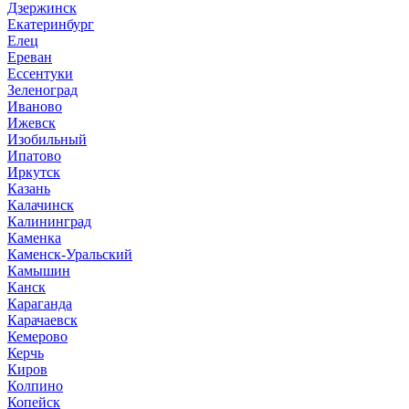
Дзержинск
Екатеринбург
Елец
Ереван
Ессентуки
Зеленоград
Иваново
Ижевск
Изобильный
Ипатово
Иркутск
Казань
Калачинск
Калининград
Каменка
Каменск-Уральский
Камышин
Канск
Караганда
Карачаевск
Кемерово
Керчь
Киров
Колпино
Копейск