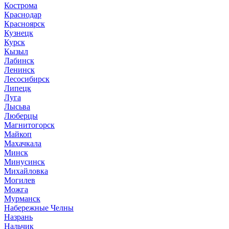
Кострома
Краснодар
Красноярск
Кузнецк
Курск
Кызыл
Лабинск
Ленинск
Лесосибирск
Липецк
Луга
Лысьва
Люберцы
Магнитогорск
Майкоп
Махачкала
Минск
Минусинск
Михайловка
Могилев
Можга
Мурманск
Набережные Челны
Назрань
Нальчик