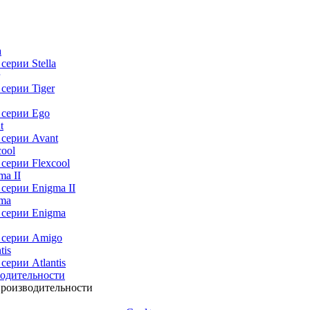
 серии
Stella
 серии
Tiger
 серии
Ego
 серии
Avant
 серии
Flexcool
 серии
Enigma II
 серии
Enigma
 серии
Amigo
 серии
Atlantis
водительности
производительности