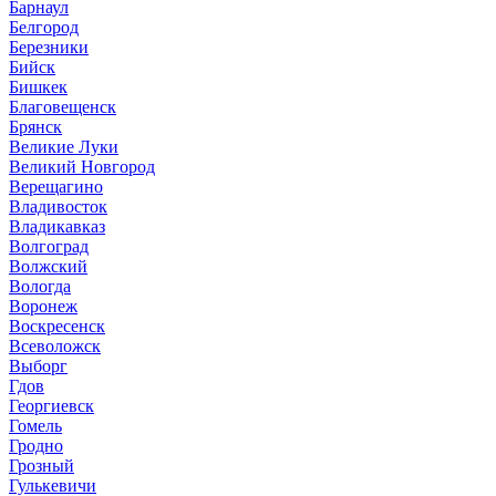
Барнаул
Белгород
Березники
Бийск
Бишкек
Благовещенск
Брянск
Великие Луки
Великий Новгород
Верещагино
Владивосток
Владикавказ
Волгоград
Волжский
Вологда
Воронеж
Воскресенск
Всеволожск
Выборг
Гдов
Георгиевск
Гомель
Гродно
Грозный
Гулькевичи