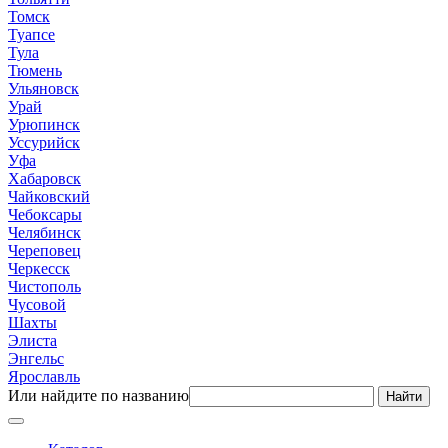
Томск
Туапсе
Тула
Тюмень
Ульяновск
Урай
Урюпинск
Уссурийск
Уфа
Хабаровск
Чайковский
Чебоксары
Челябинск
Череповец
Черкесск
Чистополь
Чусовой
Шахты
Элиста
Энгельс
Ярославль
Или найдите по названию