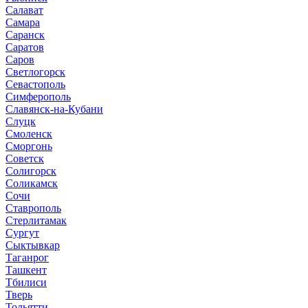
Салават
Самара
Саранск
Саратов
Саров
Светлогорск
Севастополь
Симферополь
Славянск-на-Кубани
Слуцк
Смоленск
Сморгонь
Советск
Солигорск
Соликамск
Сочи
Ставрополь
Стерлитамак
Сургут
Сыктывкар
Таганрог
Ташкент
Тбилиси
Тверь
Тольятти