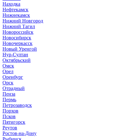
Находка
Нефтекамск
Нижнекамск
Нижний Новгород
Нижний Тагил
Новороссийск
Новосибирск
Новочеркасск
Новый Уренгой
Нур-Султан
Октябрьский
Омск
Орел
Оренбург
Орск
Отрадный
Пенза
Пермь
Петрозаводск
Порхов
Псков
Пятигорск
Реутов
Ростов-на-Дону
Рыбинск