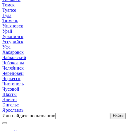
Томск
Туапсе
Тула
Тюмень
Ульяновск
Урай
Урюпинск
Уссурийск
Уфа
Хабаровск
Чайковский
Чебоксары
Челябинск
Череповец
Черкесск
Чистополь
Чусовой
Шахты
Элиста
Энгельс
Ярославль
Или найдите по названию