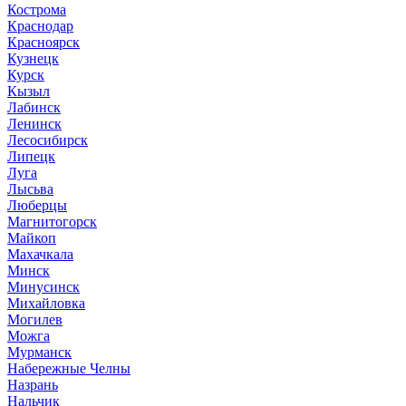
Кострома
Краснодар
Красноярск
Кузнецк
Курск
Кызыл
Лабинск
Ленинск
Лесосибирск
Липецк
Луга
Лысьва
Люберцы
Магнитогорск
Майкоп
Махачкала
Минск
Минусинск
Михайловка
Могилев
Можга
Мурманск
Набережные Челны
Назрань
Нальчик