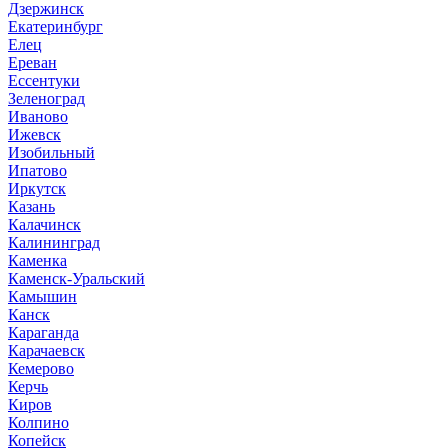
Дзержинск
Екатеринбург
Елец
Ереван
Ессентуки
Зеленоград
Иваново
Ижевск
Изобильный
Ипатово
Иркутск
Казань
Калачинск
Калининград
Каменка
Каменск-Уральский
Камышин
Канск
Караганда
Карачаевск
Кемерово
Керчь
Киров
Колпино
Копейск