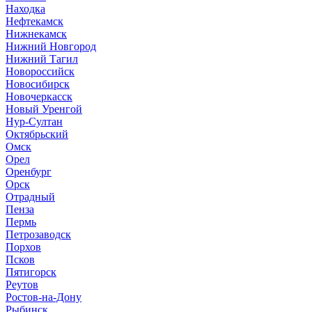
Находка
Нефтекамск
Нижнекамск
Нижний Новгород
Нижний Тагил
Новороссийск
Новосибирск
Новочеркасск
Новый Уренгой
Нур-Султан
Октябрьский
Омск
Орел
Оренбург
Орск
Отрадный
Пенза
Пермь
Петрозаводск
Порхов
Псков
Пятигорск
Реутов
Ростов-на-Дону
Рыбинск