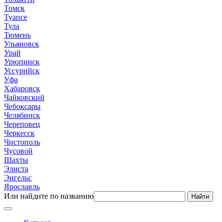
Томск
Туапсе
Тула
Тюмень
Ульяновск
Урай
Урюпинск
Уссурийск
Уфа
Хабаровск
Чайковский
Чебоксары
Челябинск
Череповец
Черкесск
Чистополь
Чусовой
Шахты
Элиста
Энгельс
Ярославль
Или найдите по названию