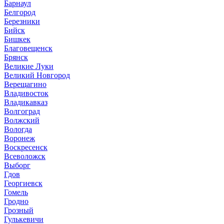
Барнаул
Белгород
Березники
Бийск
Бишкек
Благовещенск
Брянск
Великие Луки
Великий Новгород
Верещагино
Владивосток
Владикавказ
Волгоград
Волжский
Вологда
Воронеж
Воскресенск
Всеволожск
Выборг
Гдов
Георгиевск
Гомель
Гродно
Грозный
Гулькевичи