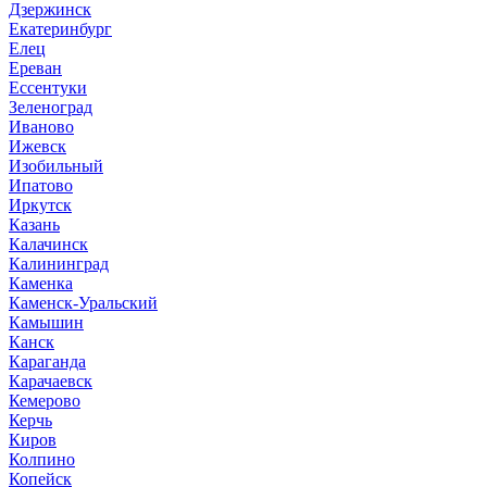
Дзержинск
Екатеринбург
Елец
Ереван
Ессентуки
Зеленоград
Иваново
Ижевск
Изобильный
Ипатово
Иркутск
Казань
Калачинск
Калининград
Каменка
Каменск-Уральский
Камышин
Канск
Караганда
Карачаевск
Кемерово
Керчь
Киров
Колпино
Копейск