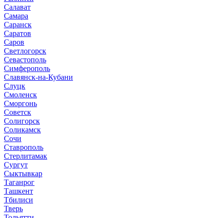
Салават
Самара
Саранск
Саратов
Саров
Светлогорск
Севастополь
Симферополь
Славянск-на-Кубани
Слуцк
Смоленск
Сморгонь
Советск
Солигорск
Соликамск
Сочи
Ставрополь
Стерлитамак
Сургут
Сыктывкар
Таганрог
Ташкент
Тбилиси
Тверь
Тольятти