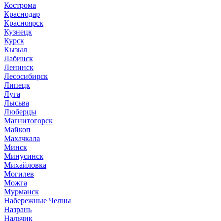
Кострома
Краснодар
Красноярск
Кузнецк
Курск
Кызыл
Лабинск
Ленинск
Лесосибирск
Липецк
Луга
Лысьва
Люберцы
Магнитогорск
Майкоп
Махачкала
Минск
Минусинск
Михайловка
Могилев
Можга
Мурманск
Набережные Челны
Назрань
Нальчик