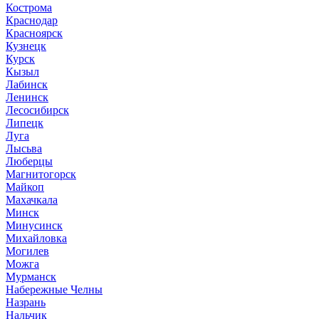
Кострома
Краснодар
Красноярск
Кузнецк
Курск
Кызыл
Лабинск
Ленинск
Лесосибирск
Липецк
Луга
Лысьва
Люберцы
Магнитогорск
Майкоп
Махачкала
Минск
Минусинск
Михайловка
Могилев
Можга
Мурманск
Набережные Челны
Назрань
Нальчик