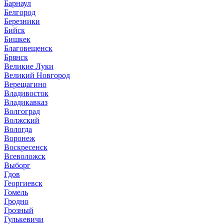
Барнаул
Белгород
Березники
Бийск
Бишкек
Благовещенск
Брянск
Великие Луки
Великий Новгород
Верещагино
Владивосток
Владикавказ
Волгоград
Волжский
Вологда
Воронеж
Воскресенск
Всеволожск
Выборг
Гдов
Георгиевск
Гомель
Гродно
Грозный
Гулькевичи