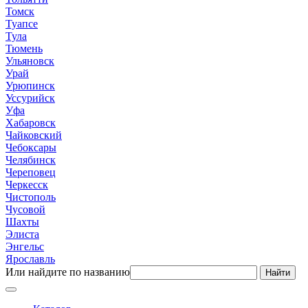
Томск
Туапсе
Тула
Тюмень
Ульяновск
Урай
Урюпинск
Уссурийск
Уфа
Хабаровск
Чайковский
Чебоксары
Челябинск
Череповец
Черкесск
Чистополь
Чусовой
Шахты
Элиста
Энгельс
Ярославль
Или найдите по названию