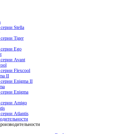
 серии
Stella
 серии
Tiger
 серии
Ego
 серии
Avant
 серии
Flexcool
 серии
Enigma II
 серии
Enigma
 серии
Amigo
 серии
Atlantis
водительности
производительности