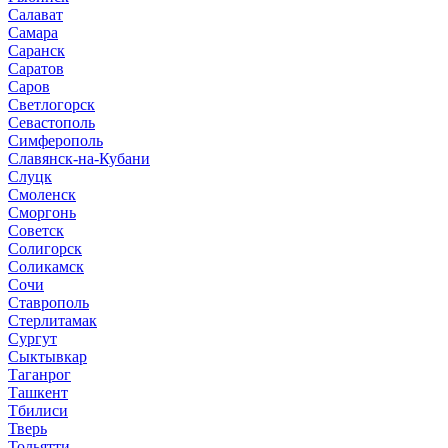
Салават
Самара
Саранск
Саратов
Саров
Светлогорск
Севастополь
Симферополь
Славянск-на-Кубани
Слуцк
Смоленск
Сморгонь
Советск
Солигорск
Соликамск
Сочи
Ставрополь
Стерлитамак
Сургут
Сыктывкар
Таганрог
Ташкент
Тбилиси
Тверь
Тольятти