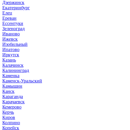
Дзержинск
Екатеринбург
Елец
Ереван
Ессентуки
Зеленоград
Иваново
Ижевск
Изобильный
Ипатово
Иркутск
Казань
Калачинск
Калининград
Каменка
Каменск-Уральский
Камышин
Канск
Караганда
Карачаевск
Кемерово
Керчь
Киров
Колпино
Копейск