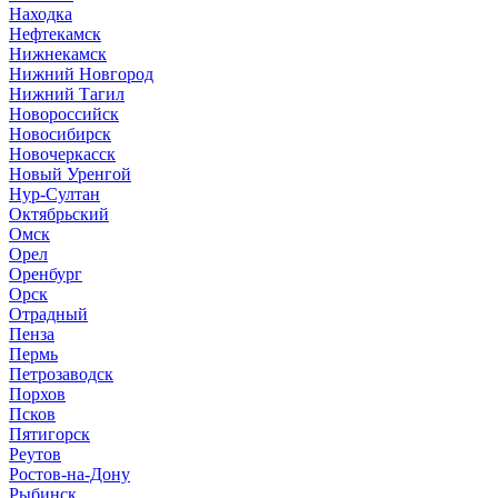
Находка
Нефтекамск
Нижнекамск
Нижний Новгород
Нижний Тагил
Новороссийск
Новосибирск
Новочеркасск
Новый Уренгой
Нур-Султан
Октябрьский
Омск
Орел
Оренбург
Орск
Отрадный
Пенза
Пермь
Петрозаводск
Порхов
Псков
Пятигорск
Реутов
Ростов-на-Дону
Рыбинск