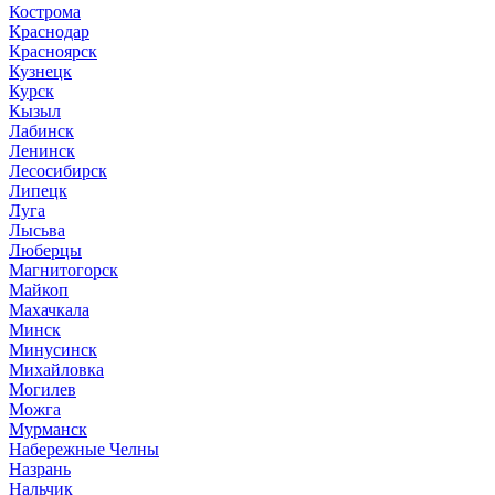
Кострома
Краснодар
Красноярск
Кузнецк
Курск
Кызыл
Лабинск
Ленинск
Лесосибирск
Липецк
Луга
Лысьва
Люберцы
Магнитогорск
Майкоп
Махачкала
Минск
Минусинск
Михайловка
Могилев
Можга
Мурманск
Набережные Челны
Назрань
Нальчик