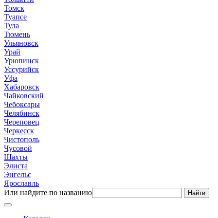
Томск
Туапсе
Тула
Тюмень
Ульяновск
Урай
Урюпинск
Уссурийск
Уфа
Хабаровск
Чайковский
Чебоксары
Челябинск
Череповец
Черкесск
Чистополь
Чусовой
Шахты
Элиста
Энгельс
Ярославль
Или найдите по названию