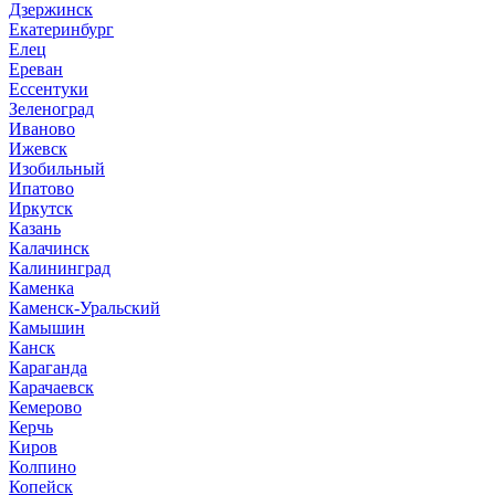
Дзержинск
Екатеринбург
Елец
Ереван
Ессентуки
Зеленоград
Иваново
Ижевск
Изобильный
Ипатово
Иркутск
Казань
Калачинск
Калининград
Каменка
Каменск-Уральский
Камышин
Канск
Караганда
Карачаевск
Кемерово
Керчь
Киров
Колпино
Копейск