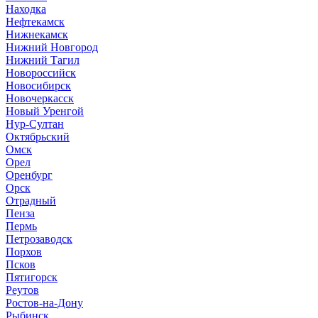
Находка
Нефтекамск
Нижнекамск
Нижний Новгород
Нижний Тагил
Новороссийск
Новосибирск
Новочеркасск
Новый Уренгой
Нур-Султан
Октябрьский
Омск
Орел
Оренбург
Орск
Отрадный
Пенза
Пермь
Петрозаводск
Порхов
Псков
Пятигорск
Реутов
Ростов-на-Дону
Рыбинск