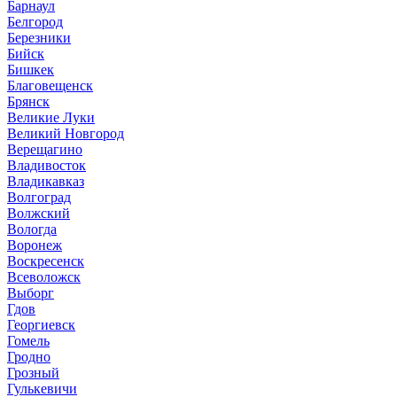
Барнаул
Белгород
Березники
Бийск
Бишкек
Благовещенск
Брянск
Великие Луки
Великий Новгород
Верещагино
Владивосток
Владикавказ
Волгоград
Волжский
Вологда
Воронеж
Воскресенск
Всеволожск
Выборг
Гдов
Георгиевск
Гомель
Гродно
Грозный
Гулькевичи