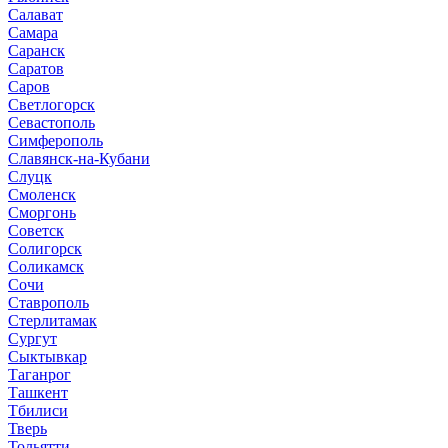
Салават
Самара
Саранск
Саратов
Саров
Светлогорск
Севастополь
Симферополь
Славянск-на-Кубани
Слуцк
Смоленск
Сморгонь
Советск
Солигорск
Соликамск
Сочи
Ставрополь
Стерлитамак
Сургут
Сыктывкар
Таганрог
Ташкент
Тбилиси
Тверь
Тольятти