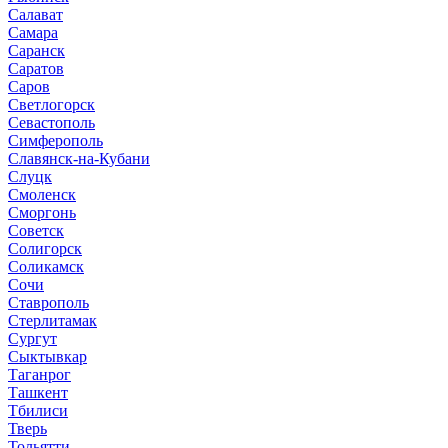
Салават
Самара
Саранск
Саратов
Саров
Светлогорск
Севастополь
Симферополь
Славянск-на-Кубани
Слуцк
Смоленск
Сморгонь
Советск
Солигорск
Соликамск
Сочи
Ставрополь
Стерлитамак
Сургут
Сыктывкар
Таганрог
Ташкент
Тбилиси
Тверь
Тольятти