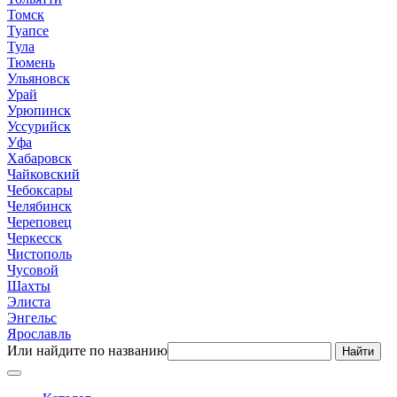
Томск
Туапсе
Тула
Тюмень
Ульяновск
Урай
Урюпинск
Уссурийск
Уфа
Хабаровск
Чайковский
Чебоксары
Челябинск
Череповец
Черкесск
Чистополь
Чусовой
Шахты
Элиста
Энгельс
Ярославль
Или найдите по названию