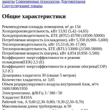
защиты
Современные технологии
Документация
Сопутствующие товары
Общие характеристики
Рекомендуемая площадь помещения, м²
до 134
Холодопроизводительность, кВт
13,92 (5,42–14,65)
Холодопроизводительность, БТЕ (BTU)
45700 (18500-50000)
Потребляемая мощность (охлаждение), кВт
5,358 (0,900–5,600)
Теплопроизводительность, кВт
15,53 (6,30–17,00)
Теплопроизводительность, БТЕ (BTU)
53000 (21500-58000)
Потребляемая мощность (нагрев), кВт
4,854 (0,950–5,500)
Коэффициент энергоэффективности в режиме
охлаждения(EER)
2,5 (E)
Коэффициент энергоэффективности в режиме обогрева(COP)
3,2 (C)
Дозаправка хладагента
30 (свыше 5 метров)
Количество хладагента, кг
3,65
Объем рециркулируемого воздуха внутренний блок, м³/ч
1600/1800/1950
Электропитание, ф/В/Гц
3 / 380 / 50
Хладагент
R410A
Рабочий ток, А
9,60 (2,30–9,80) / 9,30 (2,50–9,70)
Максимальная длина трубопровода, м
50