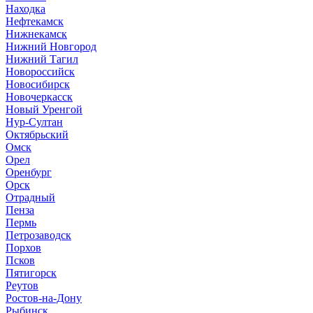
Находка
Нефтекамск
Нижнекамск
Нижний Новгород
Нижний Тагил
Новороссийск
Новосибирск
Новочеркасск
Новый Уренгой
Нур-Султан
Октябрьский
Омск
Орел
Оренбург
Орск
Отрадный
Пенза
Пермь
Петрозаводск
Порхов
Псков
Пятигорск
Реутов
Ростов-на-Дону
Рыбинск