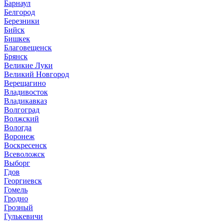
Барнаул
Белгород
Березники
Бийск
Бишкек
Благовещенск
Брянск
Великие Луки
Великий Новгород
Верещагино
Владивосток
Владикавказ
Волгоград
Волжский
Вологда
Воронеж
Воскресенск
Всеволожск
Выборг
Гдов
Георгиевск
Гомель
Гродно
Грозный
Гулькевичи