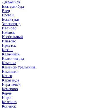
Дзержинск
Екатеринбург
Елец
Ереван
Ессентуки
Зеленоград
Иваново
Ижевск
Изобильный
Ипатово
Иркутск
Казань
Калачинск
Калининград
Каменка
Каменск-Уральский
Камышин
Канск
Караганда
Карачаевск
Кемерово
Керчь
Киров
Колпино
Копейск