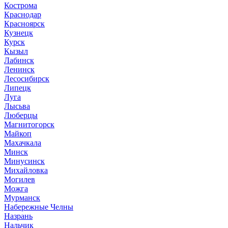
Кострома
Краснодар
Красноярск
Кузнецк
Курск
Кызыл
Лабинск
Ленинск
Лесосибирск
Липецк
Луга
Лысьва
Люберцы
Магнитогорск
Майкоп
Махачкала
Минск
Минусинск
Михайловка
Могилев
Можга
Мурманск
Набережные Челны
Назрань
Нальчик