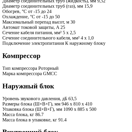
Диаметр соединительных труб (жидкость), мм
9,52
Диаметр соединительных труб (газ), мм
15,9
Обогрев, °С
от -15 до 24
Охлаждение, °С
от -15 до 50
Максимальный перепад высот, м
30
Автомат токовой защиты, A
25
Сечение кабеля питания, мм²
5 х 2,5
Сечение соединительного кабеля, мм²
4 х 1,0
Подключение электропитания
К наружному блоку
Компрессор
Тип компрессора
Роторный
Марка компрессора
GMCC
Наружный блок
Уровень звукового давления, дБ
63,5
Размеры блока (Ш×В×Г), мм
946 x 810 x 410
Упаковка блока (Ш×В×Г), мм
1090 x 885 x 500
Масса блока, кг
86.7
Масса блока в упаковке, кг
91.4